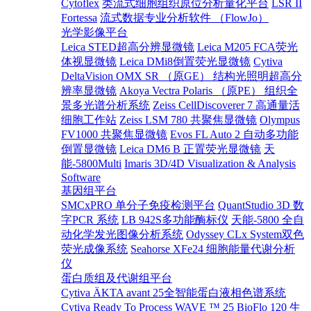
Cytoflex
类流式细胞组织原位分析量化平台
LSR II
Fortessa
流式数据专业分析软件 （FlowJo）
光学影像平台
Leica STED超高分辨显微镜
Leica M205 FCA荧光
体视显微镜
Leica DMi8倒置荧光显微镜
Cytiva
DeltaVision OMX SR （原GE） 结构光照明超高分
辨率显微镜
Akoya Vectra Polaris （原PE） 组织全
景多光谱分析系统
Zeiss CellDiscoverer 7 高通量活
细胞工作站
Zeiss LSM 780 共聚焦显微镜
Olympus
FV1000 共聚焦显微镜
Evos FL Auto 2 自动多功能
倒置显微镜
Leica DM6 B 正置荧光显微镜
天
能-5800Multi
Imaris 3D/4D Visualization & Analysis
Software
基因组平台
SMCxPRO 单分子免疫检测平台
QuantStudio 3D 数
字PCR 系统
LB 942S多功能酶标仪
天能-5800 全自
动化学发光图像分析系统
Odyssey CLx System双色
荧光成像系统
Seahorse XFe24 细胞能量代谢分析
仪
蛋白质组及代谢组平台
Cytiva ÄKTA avant 25全智能蛋白液相色谱系统
Cytiva Ready To Process WAVE ™ 25
BioFlo 120 生