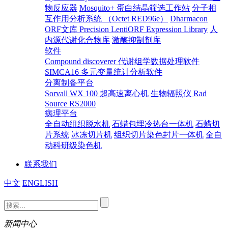
物反应器
Mosquito+ 蛋白结晶筛选工作站
分子相
互作用分析系统 （Octet RED96e）
Dharmacon
ORF文库 Precision LentiORF Expression Library
人
内源代谢化合物库
激酶抑制剂库
软件
Compound discoverer 代谢组学数据处理软件
SIMCA16 多元变量统计分析软件
分离制备平台
Sorvall WX 100 超高速离心机
生物辐照仪 Rad
Source RS2000
病理平台
全自动组织脱水机
石蜡包埋冷热台一体机
石蜡切
片系统
冰冻切片机
组织切片染色封片一体机
全自
动科研级染色机
联系我们
中文
ENGLISH
新闻中心