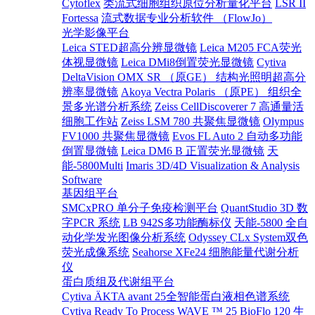
Cytoflex
类流式细胞组织原位分析量化平台
LSR II
Fortessa
流式数据专业分析软件 （FlowJo）
光学影像平台
Leica STED超高分辨显微镜
Leica M205 FCA荧光
体视显微镜
Leica DMi8倒置荧光显微镜
Cytiva
DeltaVision OMX SR （原GE） 结构光照明超高分
辨率显微镜
Akoya Vectra Polaris （原PE） 组织全
景多光谱分析系统
Zeiss CellDiscoverer 7 高通量活
细胞工作站
Zeiss LSM 780 共聚焦显微镜
Olympus
FV1000 共聚焦显微镜
Evos FL Auto 2 自动多功能
倒置显微镜
Leica DM6 B 正置荧光显微镜
天
能-5800Multi
Imaris 3D/4D Visualization & Analysis
Software
基因组平台
SMCxPRO 单分子免疫检测平台
QuantStudio 3D 数
字PCR 系统
LB 942S多功能酶标仪
天能-5800 全自
动化学发光图像分析系统
Odyssey CLx System双色
荧光成像系统
Seahorse XFe24 细胞能量代谢分析
仪
蛋白质组及代谢组平台
Cytiva ÄKTA avant 25全智能蛋白液相色谱系统
Cytiva Ready To Process WAVE ™ 25
BioFlo 120 生